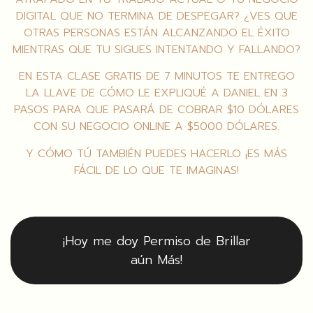
DIGITAL QUE NO TERMINA DE DESPEGAR? ¿VES QUE
OTRAS PERSONAS ESTÁN ALCANZANDO EL ÉXITO
MIENTRAS QUE TU SIGUES INTENTANDO Y FALLANDO?
EN ESTA CLASE GRATIS DE 7 MINUTOS TE ENTREGO
LA LLAVE DE CÓMO LE EXPLIQUÉ A DANIEL EN 3
PASOS PARA QUE PASARÁ DE COBRAR $10 DÓLARES
CON SU NEGOCIO ONLINE A $5000 DÓLARES.
Y CÓMO TÚ TAMBIÉN PUEDES HACERLO ¡ES MÁS
FÁCIL DE LO QUE TE IMAGINAS!
¡Hoy me doy Permiso de Brillar
aún Más!